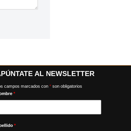
APÚNTATE AL NEWSLETTER
os campos marcados con
*
son obligatorios
ombre
*
pellido
*