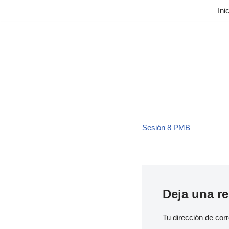
Ini
Saltar
al
contenido
Sesión 8 PMB
Deja una r
Tu dirección de corr