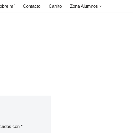
obre mí
Contacto
Carrito
Zona Alumnos
rcados con
*