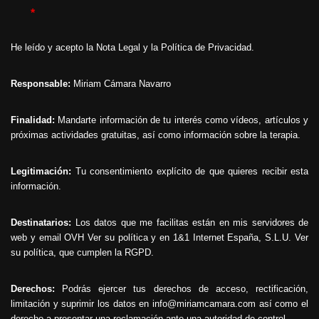
*
He leído y acepto la
Nota Legal
y la
Política de Privacidad
.
Responsable:
Miriam Cámara Navarro
Finalidad:
Mandarte información de tu interés como vídeos, artículos y
próximas actividades gratuitas, así como información sobre la terapia.
Legitimación:
Tu consentimiento explícito de que quieres recibir esta
información.
Destinatarios:
Los datos que me facilitas están en mis servidores de
web y email OVH
Ver su política
y en 1&1 Internet España, S.L.U.
Ver
su política
, que cumplen la RGPD.
Derechos:
Podrás ejercer tus derechos de acceso, rectificación,
limitación y suprimir los datos en info@miriamcamara.com así como el
derecho a presentar una reclamación ante una autoridad de control.