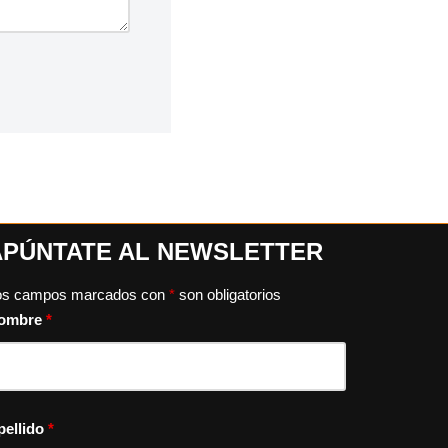
APÚNTATE AL NEWSLETTER
os campos marcados con
*
son obligatorios
ombre
*
pellido
*