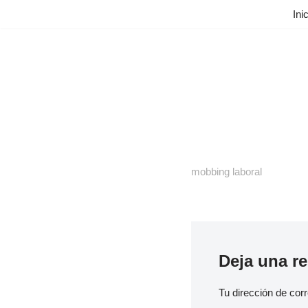
Ini
Saltar
al
contenido
mobbing laboral
Deja una r
Tu dirección de corr