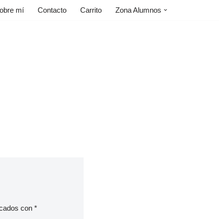
obre mí
Contacto
Carrito
Zona Alumnos
rcados con
*