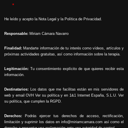
*
He leído y acepto la
Nota Legal
y la
Política de Privacidad
.
Responsable:
Miriam Cámara Navarro
Finalidad:
Mandarte información de tu interés como vídeos, artículos y
próximas actividades gratuitas, así como información sobre la terapia.
Legitimación:
Tu consentimiento explícito de que quieres recibir esta
información.
Destinatarios:
Los datos que me facilitas están en mis servidores de
web y email OVH
Ver su política
y en 1&1 Internet España, S.L.U.
Ver
su política
, que cumplen la RGPD.
Derechos:
Podrás ejercer tus derechos de acceso, rectificación,
limitación y suprimir los datos en info@miriamcamara.com así como el
derecho a presentar una reclamación ante una autoridad de control.