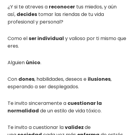
¿Y si te atreves a
reconocer
tus miedos, y aún
así,
decides
tomar las riendas de tu vida
profesional y personal?
Como el
ser individual
y valioso por ti mismo que
eres.
Alguien
único
.
Con
dones
, habilidades, deseos e
ilusiones
,
esperando a ser desplegados.
Te invito sinceramente a
cuestionar la
normalidad
de un estilo de vida tóxico.
Te invito a cuestionar la
validez
de
una
sociedad
cada vez más
enferma
de estrés,