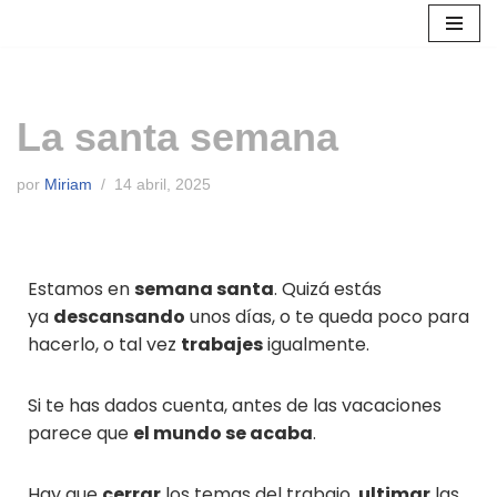
Saltar
al
contenido
La santa semana
por
Miriam
14 abril, 2025
Estamos en
semana santa
. Quizá estás
ya
descansando
unos días, o te queda poco para
hacerlo, o tal vez
trabajes
igualmente.
Si te has dados cuenta, antes de las vacaciones
parece que
el mundo se acaba
.
Hay que
cerrar
los temas del trabajo,
ultimar
las