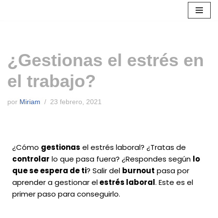
Saltar
al
contenido
¿Gestionas el estrés en
el trabajo?
por
Miriam
23 febrero, 2021
¿Cómo
gestionas
el estrés laboral? ¿Tratas de
controlar
lo que pasa fuera? ¿Respondes según
lo
que se espera de ti
? Salir del
burnout
pasa por
aprender a gestionar el
estrés laboral
. Este es el
primer paso para conseguirlo.