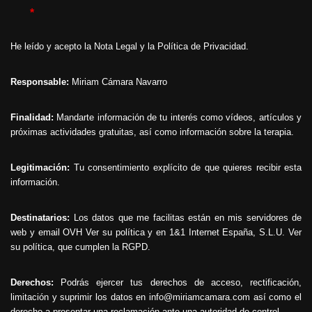
*
He leído y acepto la
Nota Legal
y la
Política de Privacidad
.
Responsable:
Miriam Cámara Navarro
Finalidad:
Mandarte información de tu interés como vídeos, artículos y
próximas actividades gratuitas, así como información sobre la terapia.
Legitimación:
Tu consentimiento explícito de que quieres recibir esta
información.
Destinatarios:
Los datos que me facilitas están en mis servidores de
web y email OVH
Ver su política
y en 1&1 Internet España, S.L.U.
Ver
su política
, que cumplen la RGPD.
Derechos:
Podrás ejercer tus derechos de acceso, rectificación,
limitación y suprimir los datos en info@miriamcamara.com así como el
derecho a presentar una reclamación ante una autoridad de control.