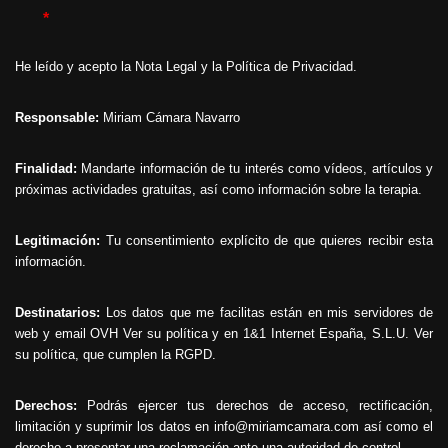
*
He leído y acepto la
Nota Legal
y la
Política de Privacidad
.
Responsable:
Miriam Cámara Navarro
Finalidad:
Mandarte información de tu interés como vídeos, artículos y
próximas actividades gratuitas, así como información sobre la terapia.
Legitimación:
Tu consentimiento explícito de que quieres recibir esta
información.
Destinatarios:
Los datos que me facilitas están en mis servidores de
web y email OVH
Ver su política
y en 1&1 Internet España, S.L.U.
Ver
su política
, que cumplen la RGPD.
Derechos:
Podrás ejercer tus derechos de acceso, rectificación,
limitación y suprimir los datos en info@miriamcamara.com así como el
derecho a presentar una reclamación ante una autoridad de control.