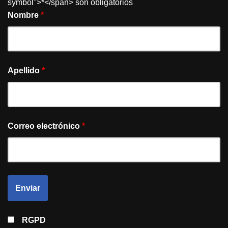
symbol">*</span> son obligatorios
Nombre
*
Apellido
*
Correo electrónico
*
RGPD