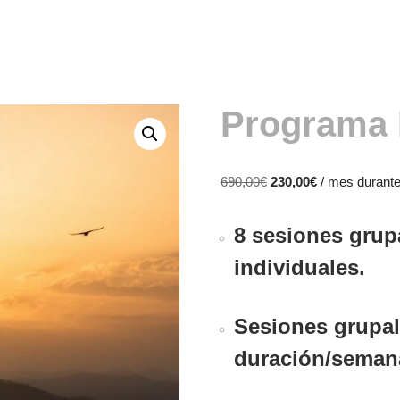
Programa 
690,00
€
230,00
€
/ mes durant
8 sesiones grup
individuales
.
Sesiones grupa
duración/seman