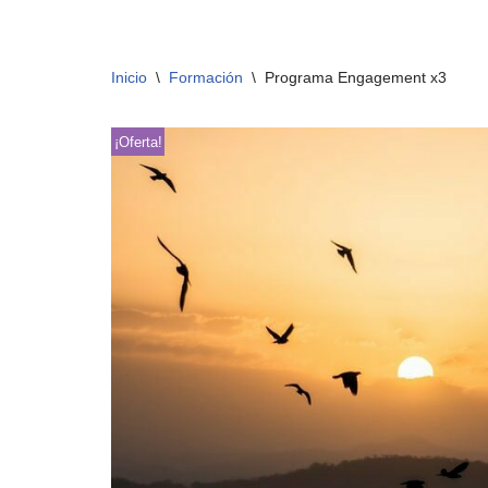
Saltar
Inicio
\
Formación
\
Programa Engagement x3
al
contenido
¡Oferta!