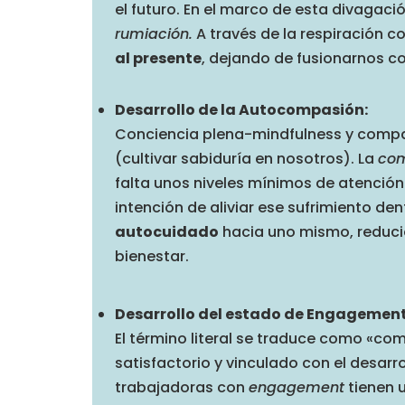
el futuro. En el marco de esta divagació
rumiación.
A través de la respiración co
al presente
, dejando de fusionarnos c
Desarrollo de la Autocompasión:
Conciencia plena-mindfulness y compas
(cultivar sabiduría en nosotros). La
co
falta unos niveles mínimos de atención. 
intención de aliviar ese sufrimiento de
autocuidado
hacia uno mismo, reducie
bienestar.
Desarrollo del estado de Engagemen
El término literal se traduce como «co
satisfactorio y vinculado con el desarr
trabajadoras con
engagement
tienen u