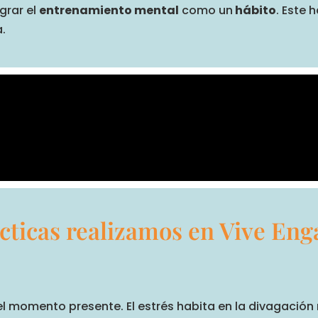
grar el
entrenamiento mental
como un
hábito
. Este 
a.
cticas realizamos en Vive En
l momento presente. El estrés habita en la divagación