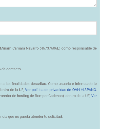
por Miriam Cámara Navarro (46737606L) como responsable de
o de contacto.
 a las finalidades descritas. Como usuario e interesado te
entro de la UE;
Ver política de privacidad de OVH HISPANO
.
roveedor de hosting de Romper Cadenas) dentro de la UE;
Ver
cia que no pueda atender tu solicitud.