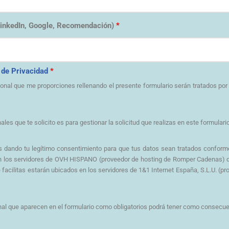
LinkedIn, Google, Recomendación)
*
a de Privacidad
*
onal que me proporciones rellenando el presente formulario serán tratados 
ales que te solicito es para gestionar la solicitud que realizas en este formulari
tás dando tu legítimo consentimiento para que tus datos sean tratados conforme
en los servidores de OVH HISPANO (proveedor de hosting de Romper Cadenas) d
facilitas estarán ubicados en los servidores de 1&1 Internet España, S.L.U. (p
nal que aparecen en el formulario como obligatorios podrá tener como consecuen