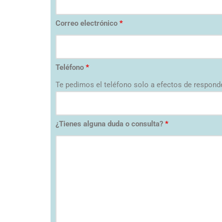
Correo electrónico
*
Teléfono
*
Te pedimos el teléfono solo a efectos de responde
¿Tienes alguna duda o consulta?
*