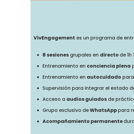
VivEngagement
es un programa de ent
8 sesiones
grupales en
directo
de 1h
Entrenamiento en
conciencia plena
p
Entrenamiento en
autocuidado
para 
Supervisión para integrar el estado 
Acceso a
audios guiados
de práctica
Grupo exclusivo de
WhatsApp
para r
Acompañamiento permanente
dura