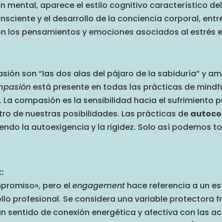
n mental, aparece el estilo cognitivo característico del 
nsciente y el desarrollo de la conciencia corporal, ent
on los pensamientos y emociones asociados al estrés en
ión son “las dos alas del pájaro de la sabiduría” y a
mpasión
está presente en todas las prácticas de mindf
La compasión es la sensibilidad hacia el sufrimiento pr
ntro de nuestras posibilidades. Las prácticas de
autoc
ndo la autoexigencia y la rigidez. Solo así podemos t
t:
mpromiso», pero el
engagement
hace referencia a un es
ollo profesional. Se considera una variable protectora f
n sentido de conexión energética y afectiva con las act